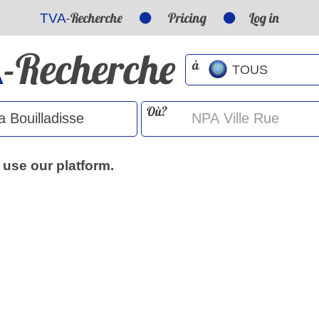
-Recherche
Pricing
Log in
TVA
-Recherche
A
à
Où?
 use our platform.