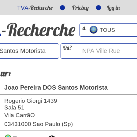
-Recherche
Pricing
Log in
TVA
-Recherche
A
à
Où?
sur:
Joao Pereira DOS Santos Motorista
Rogerio Giorgi 1439
Sala 51
Vila CarrãO
03431000 Sao Paulo (Sp)