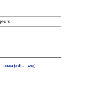
geurs
pessoa-jurdica---cnpj)