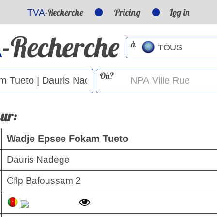
-Recherche
Pricing
Log in
TVA
-Recherche
A
à
Où?
sur:
Wadje Epsee Fokam Tueto
Dauris Nadege
Cflp Bafoussam 2