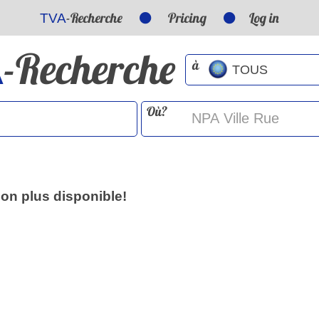
-Recherche
Pricing
Log in
TVA
-Recherche
A
à
Où?
non plus disponible!