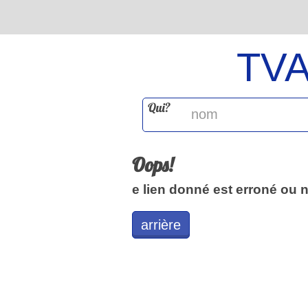
TV
Qui?
Oops!
e lien donné est erroné ou 
arrière