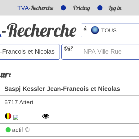
-Recherche
Pricing
Log in
TVA
-Recherche
A
à
Où?
sur:
Saspj Kessler Jean-Francois et Nicolas
6717 Attert
actif